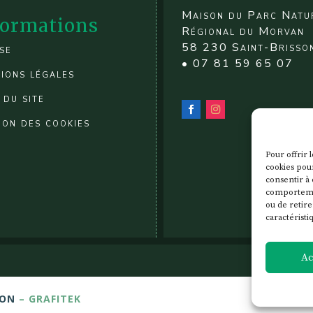
Maison du Parc Natu
formations
Régional du Morvan
58 230 Saint-Brisso
se
• 07 81 59 65 07
ions légales
 du site
ion des cookies
Pour offrir 
cookies pour
consentir à 
comportement
ou de retire
caractéristi
Ac
JON
– GRAFITEK