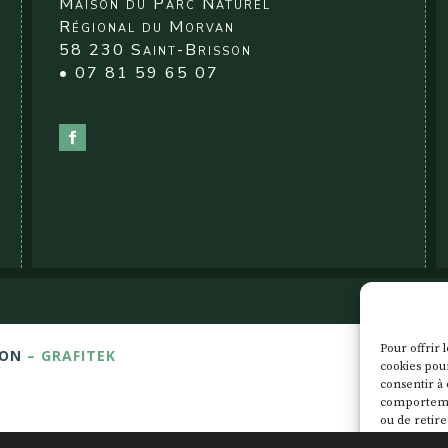
Maison du Parc Naturel
Régional du Morvan
58 230 Saint-Brisson
• 07 81 59 65 07
Pour offrir 
JON
– GRAFITEK
cookies pour
consentir à 
comportement
ou de retire
caractéristi