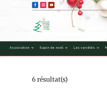
Association
Sapin de noël
Les variétés
M
6 résultat(s)