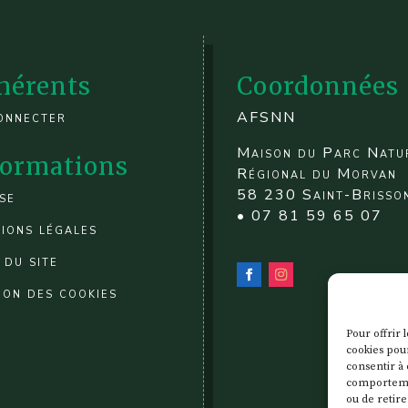
hérents
Coordonnées
onnecter
AFSNN
Maison du Parc Natu
formations
Régional du Morvan
58 230 Saint-Brisso
se
• 07 81 59 65 07
ions légales
 du site
ion des cookies
Pour offrir 
cookies pour
consentir à 
comportement
ou de retire