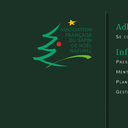
Ad
Se c
In
Pres
Ment
Plan
Gest