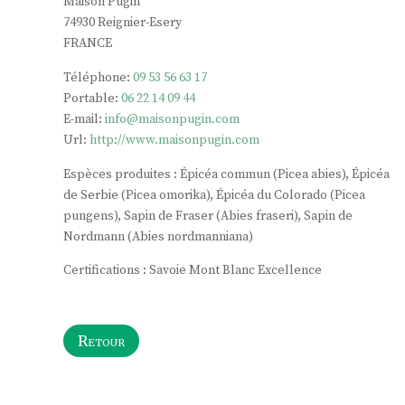
Maison Pugin
74930
Reignier-Esery
FRANCE
Téléphone:
09 53 56 63 17
Portable:
06 22 14 09 44
E-mail:
info@maisonpugin.com
Url:
http://www.maisonpugin.com
Espèces produites : Épicéa commun (Picea abies), Épicéa
de Serbie (Picea omorika), Épicéa du Colorado (Picea
pungens), Sapin de Fraser (Abies fraseri), Sapin de
Nordmann (Abies nordmanniana)
Certifications : Savoie Mont Blanc Excellence
Retour