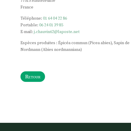
77515
Hautefeuille
France
Téléphone:
01 64 04 22 86
Portable:
06 24 01 39 85
E-mail:
j.chauvin62@laposte.net
Espèces produites : Épicéa commun (Picea abies), Sapin de
Nordmann (Abies nordmanniana)
Retour