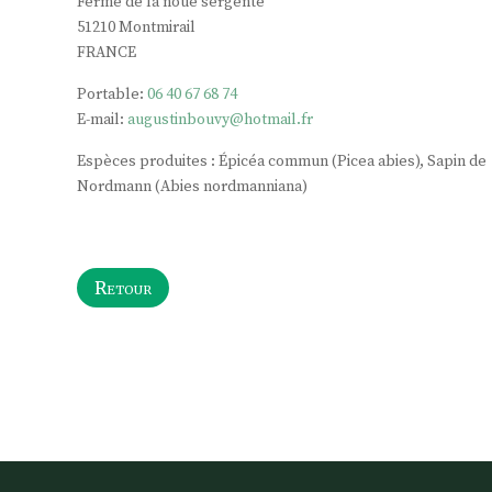
Ferme de la noue sergente
51210
Montmirail
FRANCE
Portable:
06 40 67 68 74
E-mail:
augustinbouvy@hotmail.fr
Espèces produites : Épicéa commun (Picea abies), Sapin de
Nordmann (Abies nordmanniana)
Retour