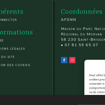
hérents
Coordonnées
onnecter
AFSNN
Maison du Parc Natu
formations
Régional du Morvan
58 230 Saint-Brisso
se
• 07 81 59 65 07
ions légales
 du site
ion des cookies
Pour offrir 
cookies pour
consentir à 
comportement
ou de retire
caractéristi