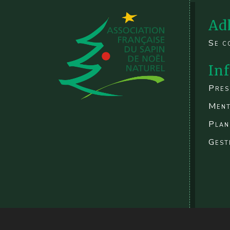
Ad
Se c
In
Pres
Ment
Plan
Gest