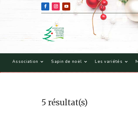
Association
Sapin de noël
Les variétés
M
5 résultat(s)