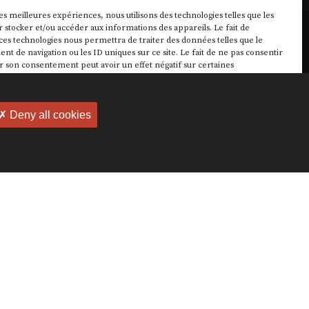
les meilleures expériences, nous utilisons des technologies telles que les
 stocker et/ou accéder aux informations des appareils. Le fait de
ces technologies nous permettra de traiter des données telles que le
 de navigation ou les ID uniques sur ce site. Le fait de ne pas consentir
r son consentement peut avoir un effet négatif sur certaines
ques et fonctions.
✗ Deny all cookies
cepter
Refuser
Voir les préférences
Politique de cookies
ation ?